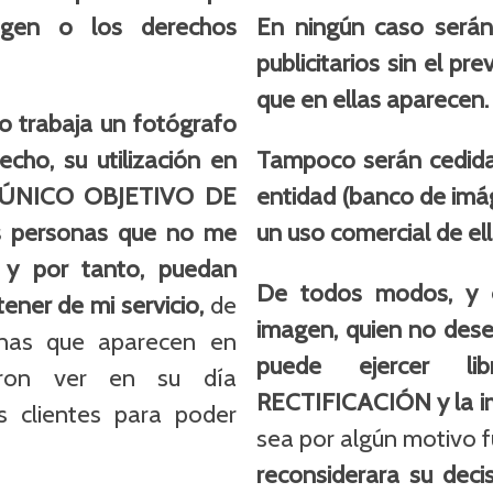
agen o los derechos
En ningún caso serán 
publicitarios sin el p
que en ellas aparecen
 trabaja un fotógrafo
cho, su utilización en
Tampoco serán cedida
l ÚNICO OBJETIVO DE
entidad (banco de imá
 personas que no me
un uso comercial de el
 y por tanto, puedan
De todos modos, y e
tener
de mi servicio,
de
imagen, quien no dese
nas que aparecen en
puede ejercer 
ieron ver en su día
RECTIFICACIÓN y la im
s clientes para poder
sea por algún motivo 
reconsiderara su deci