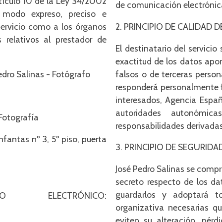
rtículo 10 de la Ley 34/2002
de comunicación electrónic
 modo expreso, preciso e
 servicio como a los órganos
2. PRINCIPIO DE CALIDAD 
 relativos al prestador de
El destinatario del servicio
exactitud de los datos aportados.
ro Salinas - Fotógrafo
falsos o de terceras person
responderá personalmente fr
interesados, Agencia Españ
autoridades autonómic
Fotografía
responsabilidades derivadas
3. PRINCIPIO DE SEGURID
José Pedro Salinas se comp
secreto respecto de los da
guardarlos y adoptará t
 ELECTRÓNICO:
organizativa necesarias q
eviten su alteración, pér