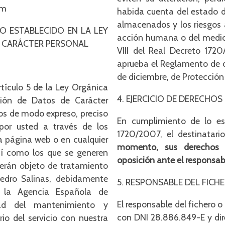
om
habida cuenta del estado de
almacenados y los riesgos 
LO ESTABLECIDO EN LA LEY
acción humana o del medio f
 CARÁCTER PERSONAL
VIII del Real Decreto 172
aprueba el Reglamento de de
de diciembre, de Protección
rtículo 5 de la Ley Orgánica
4. EJERCICIO DE DERECHOS
ción de Datos de Carácter
os de modo expreso, preciso
En cumplimiento de lo es
 por usted a través de los
1720/2007, el destinatario
ra página web o en cualquier
momento, sus derechos d
sí como los que se generen
oposición ante el responsabl
serán objeto de tratamiento
Pedro Salinas, debidamente
5. RESPONSABLE DEL FICH
e la Agencia Española de
El responsable del fichero o
dad del mantenimiento y
con DNI 28.886.849-E y dire
rio del servicio con nuestra