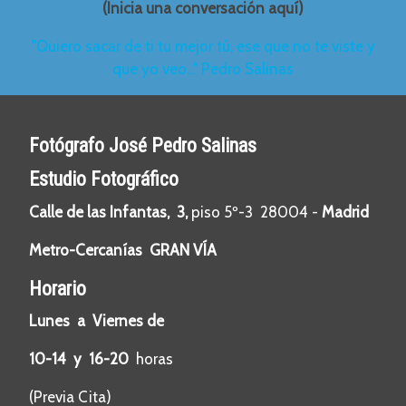
(Inicia una conversación aquí)
"Quiero sacar de ti tu mejor tú, ese que no te viste y
que yo veo..." Pedro Salinas
Fotógrafo José Pedro Salinas
Estudio Fotográfico
Calle de las Infantas, 3,
piso 5º-3 28004 -
Madrid
Metro-Cercanías GRAN VÍA
Horario
Lunes a Viernes de
10-14 y 16-20
horas
(Previa Cita)