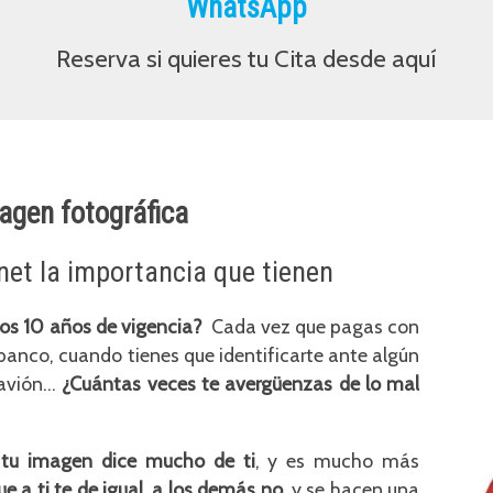
WhatsApp
Reserva si quieres tu Cita desde aquí
agen fotográfica
rnet la importancia que tienen
los 10 años de vigencia?
Cada vez que pagas con
l banco, cuando tienes que identificarte ante algún
avión...
¿Cuántas veces te avergüenzas de lo mal
 tu imagen dice mucho de ti
, y es mucho más
e a ti te de igual, a los demás no
, y se hacen una