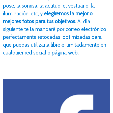
pose, la sonrisa, la actitud, el vestuario, la
iluminación, etc, y
elegiremos la mejor o
mejores fotos para tus objetivos.
Al día
siguiente te la mandaré por correo electrónico
perfectamente retocadas-optimizadas para
que puedas utilizarla libre e ilimitadamente en
cualquier red social o página web.